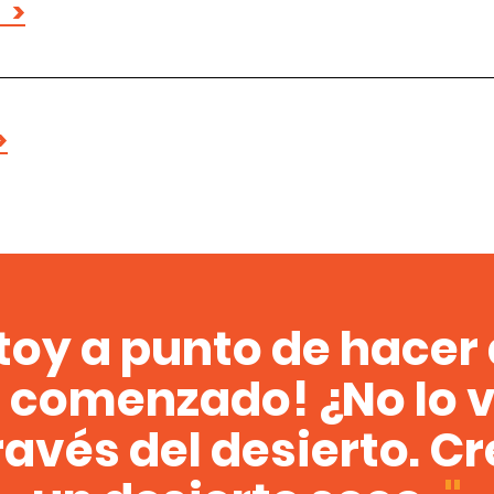
 >
>
toy a punto de hacer 
e comenzado! ¿No lo 
avés del desierto. Cr