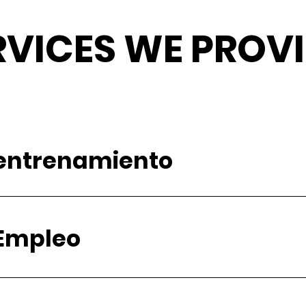
RVICES WE PROV
entrenamiento
Empleo