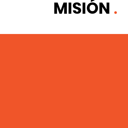
.
MISIÓN
Liderazgo de
servicio
Todos los empleados deben mostrar
actitud de liderazgo de servicio haci
clientes y colegas.