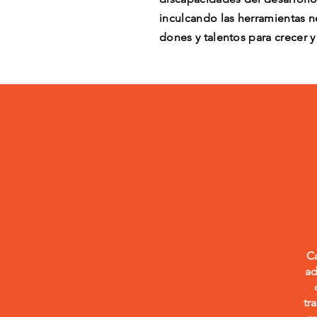
inculcando las herramientas ne
dones y talentos para crecer y
 una
a los
Ca
ad
i
tr