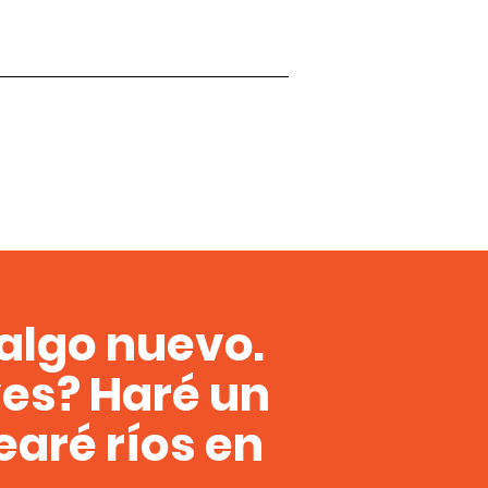
algo nuevo.
ves? Haré un
earé ríos en