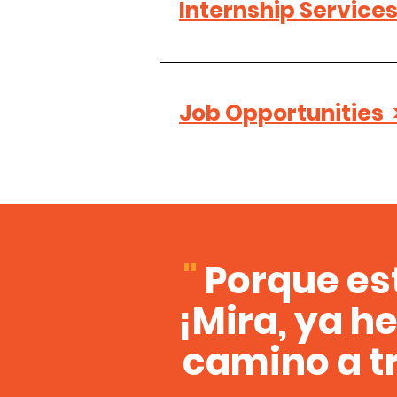
Internship Services
Job Opportunities 
"
Porque es
¡Mira, ya h
camino a tr